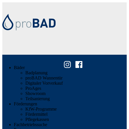
Bäder
Badplanung
proBAD Wannentür
Digitaler Vorverkauf
ProAges
Showroom
Teilsanierung
Förderungen
KfW-Programme
Fördermittel
Pflegekassen
Fachbetriebssuche